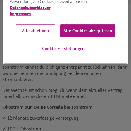
Verwendung von Cookies jederzeit anpassen.
Datenschutzerklärung
Impressum
100% Ökostrom mit 12 Monaten
Laufzeit
Alle ablehnen
Alle Cookies akzeptieren
Unser Tarif: sparstrom12
Cookie-Einstellungen
Mit dem Tarif sparstrom12 sicherst du dir 12 Monate lang
eine zuverlässige Versorgung mit sauberem Strom. Bei
sparstrom kannst du dich ganz entspannt zurücklehnen, denn
wir übernehmen die Kündigung bei deinem alten
Stromanbieter.
Der Wechsel ist schon möglich, wenn dein aktueller Vertrag
innerhalb der nächsten 13 Monate endet.
Ökostrom pur: Deine Vorteile bei sparstrom
✓
12 Monate zuverlässige Versorgung
✓
100% Ökostrom